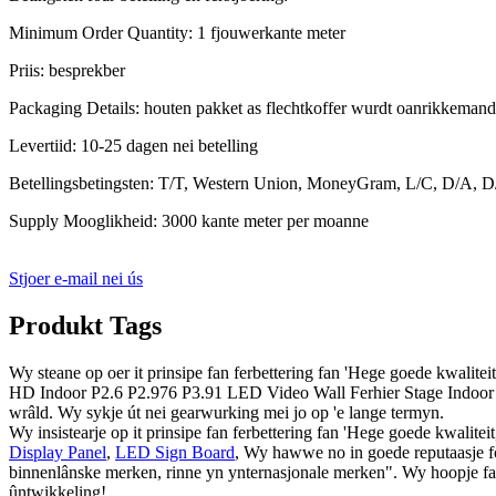
Minimum Order Quantity: 1 fjouwerkante meter
Priis: besprekber
Packaging Details: houten pakket as flechtkoffer wurdt oanrikkemandea
Levertiid: 10-25 dagen nei betelling
Betellingsbetingsten: T/T, Western Union, MoneyGram, L/C, D/A, D
Supply Mooglikheid: 3000 kante meter per moanne
Stjoer e-mail nei ús
Produkt Tags
Wy steane op oer it prinsipe fan ferbettering fan 'Hege goede kwalitei
HD Indoor P2.6 P2.976 P3.91 LED Video Wall Ferhier Stage Indoor LE
wrâld. Wy sykje út nei gearwurking mei jo op 'e lange termyn.
Wy insistearje op it prinsipe fan ferbettering fan 'Hege goede kwalite
Display Panel
,
LED Sign Board
, Wy hawwe no in goede reputaasje fo
binnenlânske merken, rinne yn ynternasjonale merken". Wy hoopje fa
ûntwikkeling!