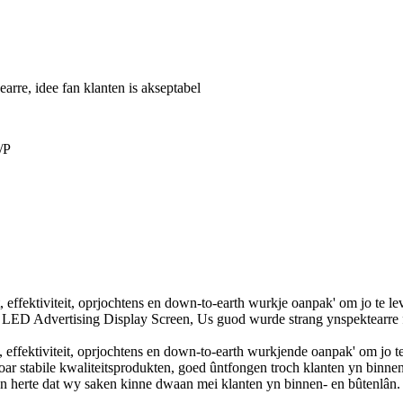
rre, idee fan klanten is akseptabel
/P
t, effektiviteit, oprjochtens en down-to-earth wurkje oanpak' om jo te 
D Advertising Display Screen, Us guod wurde strang ynspektearre foar
it, effektiviteit, oprjochtens en down-to-earth wurkjende oanpak' om jo 
ar stabile kwaliteitsprodukten, goed ûntfongen troch klanten yn binnen
n herte dat wy saken kinne dwaan mei klanten yn binnen- en bûtenlân.