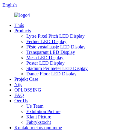
English
Thús
Products
Lytse Pixel Pitch LED Display
Ferhier LED Display
Fêste ynstallaasje LED Display
Transparant LED Display
Mesh LED Display
Poster LED Display
Stadium Perimeter LED Display
Dance Floor LED Display
Projekt Case
Nijs
OPLOSSING
FAQ
Oer Us
Us Team
Exhibition Picture
Klant Picture
Fabrykstocht
Kontakt mei ús opnimme