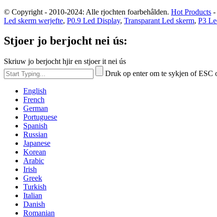
© Copyright - 2010-2024: Alle rjochten foarbehâlden.
Hot Products
Led skerm werjefte
,
P0.9 Led Display
,
Transparant Led skerm
,
P3 Le
Stjoer jo berjocht nei ús:
Skriuw jo berjocht hjir en stjoer it nei ús
Druk op enter om te sykjen of ESC o
English
French
German
Portuguese
Spanish
Russian
Japanese
Korean
Arabic
Irish
Greek
Turkish
Italian
Danish
Romanian