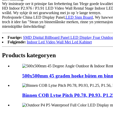
Wy insistearje oer it prinsipe fan ferbettering fan 'Hege goede kwalit
HD Indoor P2.976 / P3.91 LED Video Wall Rental Stage Indoor LED Adv
wrâld. Wy sykje út nei gearwurking mei jo op 'e lange termyn.
Profesjonele China LED Display Panel,
LED Sign Board
, Wy hawwe n
troch it idee fan "Stean yn binnenlânske merken, rinne yn ynternasj
mienskiplike ûntwikkeling!
Foarige:
SMD Digital Billboard Panel LED Display Foar Outdoo
Folgjende:
Indoor Led Video Wall Mei Led Kabinet
Products kategoryen
500x500mm 45 graden hoeke bûten en binne
Binnen COB Lytse Pitch P0.78, P0.93, P1.25