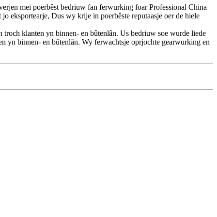
 leverjen mei poerbêst bedriuw fan ferwurking foar Professional China
 eksportearje, Dus wy krije in poerbêste reputaasje oer de hiele
n troch klanten yn binnen- en bûtenlân. Us bedriuw soe wurde liede
ten yn binnen- en bûtenlân. Wy ferwachtsje oprjochte gearwurking en