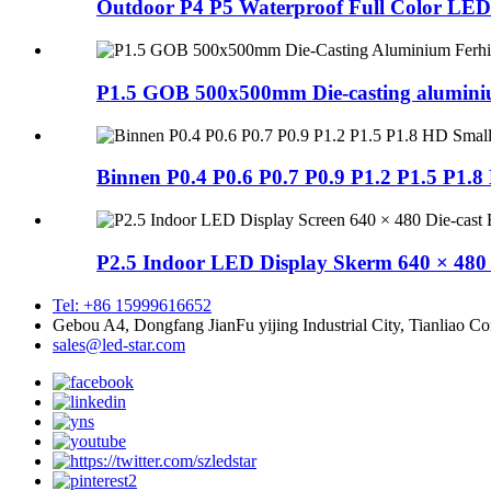
Outdoor P4 P5 Waterproof Full Color LED D
P1.5 GOB 500x500mm Die-casting aluminium
Binnen P0.4 P0.6 P0.7 P0.9 P1.2 P1.5 P1.8
P2.5 Indoor LED Display Skerm 640 × 480 D
Tel: +86 15999616652
Gebou A4, Dongfang JianFu yijing Industrial City, Tianliao C
sales@led-star.com