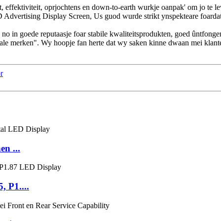
eit, effektiviteit, oprjochtens en down-to-earth wurkje oanpak' om jo te
ertising Display Screen, Us guod wurde strikt ynspekteare foardat jo
o in goede reputaasje foar stabile kwaliteitsprodukten, goed ûntfonge
onale merken". Wy hoopje fan herte dat wy saken kinne dwaan mei klan
r
n ...
, P1....