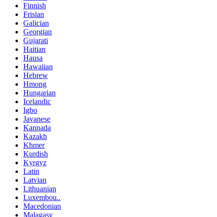
Finnish
Frisian
Galician
Georgian
Gujarati
Haitian
Hausa
Hawaiian
Hebrew
Hmong
Hungarian
Icelandic
Igbo
Javanese
Kannada
Kazakh
Khmer
Kurdish
Kyrgyz
Latin
Latvian
Lithuanian
Luxembou..
Macedonian
Malagasy