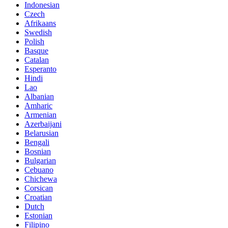
Indonesian
Czech
Afrikaans
Swedish
Polish
Basque
Catalan
Esperanto
Hindi
Lao
Albanian
Amharic
Armenian
Azerbaijani
Belarusian
Bengali
Bosnian
Bulgarian
Cebuano
Chichewa
Corsican
Croatian
Dutch
Estonian
Filipino