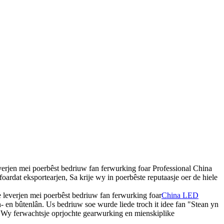
leverjen mei poerbêst bedriuw fan ferwurking foar Professional China
dat eksportearjen, Sa krije wy in poerbêste reputaasje oer de hiele
te leverjen mei poerbêst bedriuw fan ferwurking foar
China LED
- en bûtenlân. Us bedriuw soe wurde liede troch it idee fan "Stean yn
 Wy ferwachtsje oprjochte gearwurking en mienskiplike