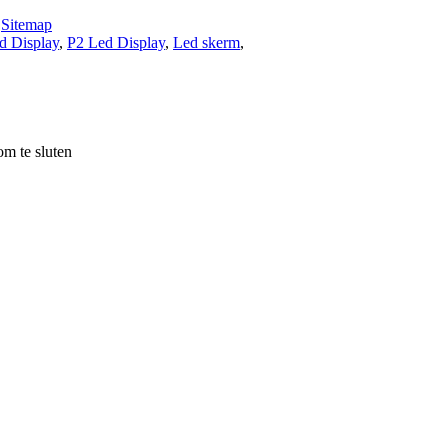
-
Sitemap
d Display
,
P2 Led Display
,
Led skerm
,
m te sluten