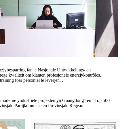
enerzjybesparring fan 'e Nasjonale Untwikkelings- en
e kwaliteit om klanten profesjonele enerzjykontrôles,
ining foar personiel te leverjen. .
00 moderne yndustriële projekten yn Guangdong" en "Top 500
insjale Partijkommisje en Provinsjale Regear.