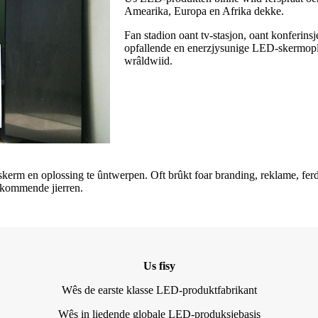
Amearika, Europa en Afrika dekke.
Fan stadion oant tv-stasjon, oant konferins
opfallende en enerzjysunige LED-skermopl
wrâldwiid.
rm en oplossing te ûntwerpen. Oft brûkt foar branding, reklame, ferdi
de kommende jierren.
Us fisy
Wês de earste klasse LED-produktfabrikant
Wês in liedende globale LED-produksjebasis