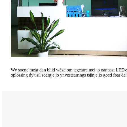
Wy soene mear dan bliid wêze om tegearre mei jo oanpast LED-ske
oplossing dy't sil soargje jo ynvestearrings tsjinje jo goed foar 