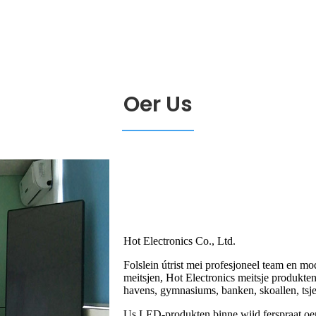
Oer Us
Hot Electronics Co., Ltd.
Folslein útrist mei profesjoneel team en 
meitsjen, Hot Electronics meitsje produkten
havens, gymnasiums, banken, skoallen, tsje
Us LED-produkten binne wiid ferspraat oer