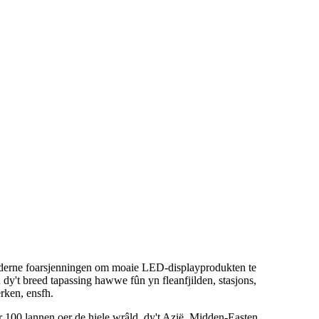
moderne foarsjenningen om moaie LED-displayprodukten te
 dy't breed tapassing hawwe fûn yn fleanfjilden, stasjons,
rken, ensfh.
 100 lannen oer de hiele wrâld, dy't Azië, Midden-Easten,