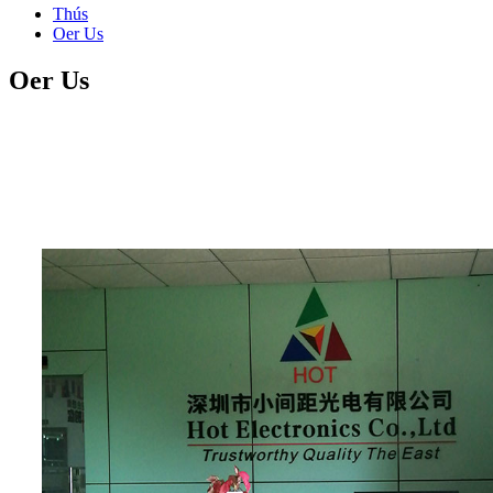
Thús
Oer Us
Oer Us