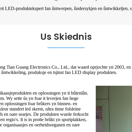
teit LED-produktekspert fan ûntwerpen, ûndersykjen en ûntwikkeljen, s
Us Skiednis
g Tian Guang Electronics Co., Ltd., dat waard oprjochte yn 2003, en ha
 ûntwikkeling, produksje en tsjinst fan LED display produkten.
likaasjeprodukten en oplossingen yn it bûtenlân.
m. Wy sette ús yn foar it leverjen fan hege
en oplossingen foar brûkers yn binnen- en
eur standert led skerm, ultra tinne folsleine
itch en oare searjes. De produkten wurde ferkocht
 regio's. It is in protte brûkt yn sportplakken,
e organisaasjes en oerheidsorganen en oare