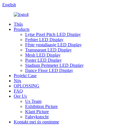
English
Thús
Products
Lytse Pixel Pitch LED Display
Ferhier LED Display
Fêste ynstallaasje LED Display
Transparant LED Display
Mesh LED Display
Poster LED Display
Stadium Perimeter LED Display
Dance Floor LED Display
Projekt Case
Nijs
OPLOSSING
FAQ
Oer Us
Us Team
Exhibition Picture
Klant Picture
Fabrykstocht
Kontakt mei ús opnimme