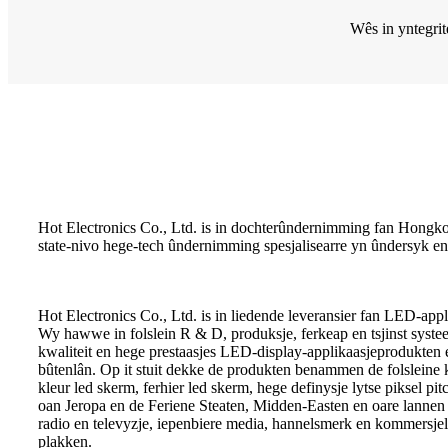
Wês in yntegri
Hot Electronics Co., Ltd. is in dochterûndernimming fan Hongkon
state-nivo hege-tech ûndernimming spesjalisearre yn ûndersyk en
Hot Electronics Co., Ltd. is in liedende leveransier fan LED-app
Wy hawwe in folslein R & D, produksje, ferkeap en tsjinst systee
kwaliteit en hege prestaasjes LED-display-applikaasjeprodukten 
bûtenlân. Op it stuit dekke de produkten benammen de folsleine kl
kleur led skerm, ferhier led skerm, hege definysje lytse piksel p
oan Jeropa en de Feriene Steaten, Midden-Easten en oare lannen en
radio en televyzje, iepenbiere media, hannelsmerk en kommersjel
plakken.