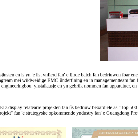
sjinsten en is yn 'e list ynfierd fan' e fjirde batch fan bedriuwen foar 
ingteam mei wiidweidige EMC-ûnderfining en in managementteam fan heg
 engineeringbou, ynstallaasje en yn gebrûk nommen fan apparatuer, en tra
ED-display relatearre projekten fan ús bedriuw beoardiele as "Top 5
rojekt" fan 'e strategyske opkommende yndustry fan' e Guangdong Prov