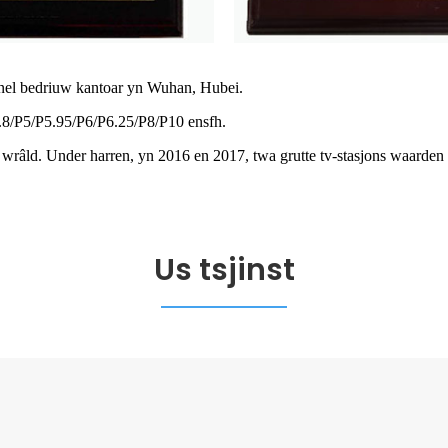
nnel bedriuw kantoar yn Wuhan, Hubei.
.8/P5/P5.95/P6/P6.25/P8/P10 ensfh.
wrâld. Under harren, yn 2016 en 2017, twa grutte tv-stasjons waarden op
Us tsjinst