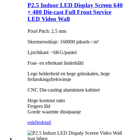
P2.5 Indoor LED Display Screen 640
× 480 Die-cast Full Front Service
LED Video Wall
Pixel Pitch: 2,5 mm
Skermresolúsje: 160000 piksels / m²
Ljochtkast: <6KG/paniel
Foar- en efterkant ûnderhâld
Lege helderheid en hege griisskalen, hege
ferfarskingsfrekwinsje
CNC Die-casting aluminium kabinet
Hege kontrast ratio
Fergees lûd
Goede waarmte dissipaasje
enkête
detail