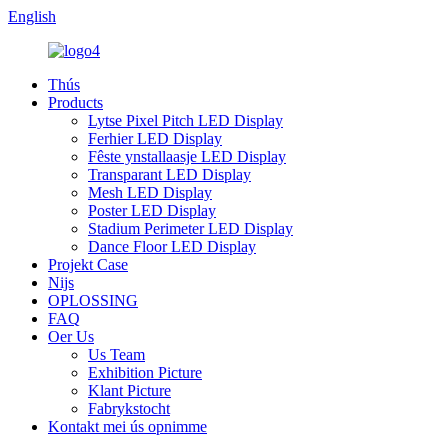
English
Thús
Products
Lytse Pixel Pitch LED Display
Ferhier LED Display
Fêste ynstallaasje LED Display
Transparant LED Display
Mesh LED Display
Poster LED Display
Stadium Perimeter LED Display
Dance Floor LED Display
Projekt Case
Nijs
OPLOSSING
FAQ
Oer Us
Us Team
Exhibition Picture
Klant Picture
Fabrykstocht
Kontakt mei ús opnimme