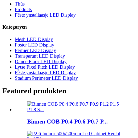
Thús
Products
Fêste ynstallaasje LED Display
Kategoryen
Mesh LED Display
Poster LED Display
Ferhier LED Display
Transparant LED Display
Dance Floor LED Display
Lytse Pixel Pitch LED Display
Fêste ynstallaasje LED Display
Stadium Perimeter LED Display
Featured produkten
Binnen COB P0.4 P0.6 P0.7 P...