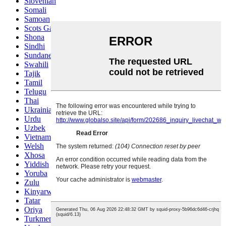
Slovenian
Somali
Samoan
Scots Gaelic
Shona
Sindhi
Sundanese
Swahili
Tajik
Tamil
Telugu
Thai
Ukrainian
Urdu
Uzbek
Vietnamese
Welsh
Xhosa
Yiddish
Yoruba
Zulu
Kinyarwanda
Tatar
Oriya
Turkmen