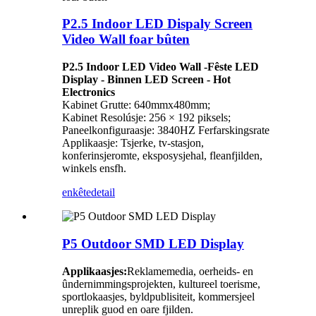
P2.5 Indoor LED Dispaly Screen
Video Wall foar bûten
P2.5 Indoor LED Video Wall -Fêste LED
Display - Binnen LED Screen - Hot
Electronics
Kabinet Grutte: 640mmx480mm;
Kabinet Resolúsje: 256 × 192 piksels;
Paneelkonfiguraasje: 3840HZ Ferfarskingsrate
Applikaasje: Tsjerke, tv-stasjon,
konferinsjeromte, eksposysjehal, fleanfjilden,
winkels ensfh.
enkête
detail
P5 Outdoor SMD LED Display
Applikaasjes:
Reklamemedia, oerheids- en
ûndernimmingsprojekten, kultureel toerisme,
sportlokaasjes, byldpublisiteit, kommersjeel
unreplik guod en oare fjilden.