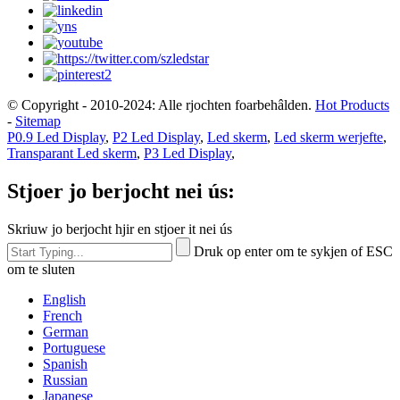
© Copyright - 2010-2024: Alle rjochten foarbehâlden.
Hot Products
-
Sitemap
P0.9 Led Display
,
P2 Led Display
,
Led skerm
,
Led skerm werjefte
,
Transparant Led skerm
,
P3 Led Display
,
Stjoer jo berjocht nei ús:
Skriuw jo berjocht hjir en stjoer it nei ús
Druk op enter om te sykjen of ESC
om te sluten
English
French
German
Portuguese
Spanish
Russian
Japanese