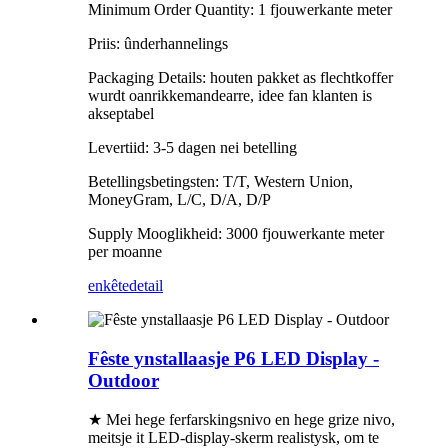
Minimum Order Quantity: 1 fjouwerkante meter
Priis: ûnderhannelings
Packaging Details: houten pakket as flechtkoffer
wurdt oanrikkemandearre, idee fan klanten is
akseptabel
Levertiid: 3-5 dagen nei betelling
Betellingsbetingsten: T/T, Western Union,
MoneyGram, L/C, D/A, D/P
Supply Mooglikheid: 3000 fjouwerkante meter
per moanne
enkête
detail
Fêste ynstallaasje P6 LED Display -
Outdoor
★ Mei hege ferfarskingsnivo en hege grize nivo,
meitsje it LED-display-skerm realistysk, om te