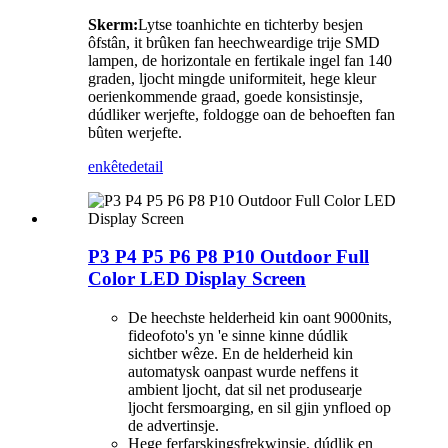
Skerm:
Lytse toanhichte en tichterby besjen
ôfstân, it brûken fan heechweardige trije SMD
lampen, de horizontale en fertikale ingel fan 140
graden, ljocht mingde uniformiteit, hege kleur
oerienkommende graad, goede konsistinsje,
dúdliker werjefte, foldogge oan de behoeften fan
bûten werjefte.
enkête
detail
P3 P4 P5 P6 P8 P10 Outdoor Full
Color LED Display Screen
De heechste helderheid kin oant 9000nits,
fideofoto's yn 'e sinne kinne dúdlik
sichtber wêze. En de helderheid kin
automatysk oanpast wurde neffens it
ambient ljocht, dat sil net produsearje
ljocht fersmoarging, en sil gjin ynfloed op
de advertinsje.
Hege ferfarskingsfrekwinsje, dúdlik en