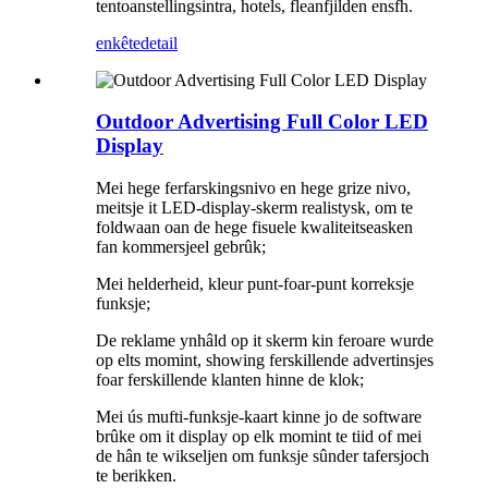
tentoanstellingsintra, hotels, fleanfjilden ensfh.
enkête
detail
Outdoor Advertising Full Color LED
Display
Mei hege ferfarskingsnivo en hege grize nivo,
meitsje it LED-display-skerm realistysk, om te
foldwaan oan de hege fisuele kwaliteitseasken
fan kommersjeel gebrûk;
Mei helderheid, kleur punt-foar-punt korreksje
funksje;
De reklame ynhâld op it skerm kin feroare wurde
op elts momint, showing ferskillende advertinsjes
foar ferskillende klanten hinne de klok;
Mei ús mufti-funksje-kaart kinne jo de software
brûke om it display op elk momint te tiid of mei
de hân te wikseljen om funksje sûnder tafersjoch
te berikken.