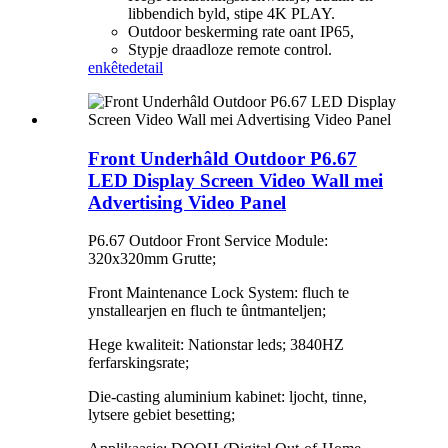
libbendich byld, stipe 4K PLAY.
Outdoor beskerming rate oant IP65,
Stypje draadloze remote control.
enkête
detail
Front Underhâld Outdoor P6.67
LED Display Screen Video Wall mei
Advertising Video Panel
P6.67 Outdoor Front Service Module:
320x320mm Grutte;
Front Maintenance Lock System: fluch te
ynstallearjen en fluch te ûntmanteljen;
Hege kwaliteit: Nationstar leds; 3840HZ
ferfarskingsrate;
Die-casting aluminium kabinet: ljocht, tinne,
lytsere gebiet besetting;