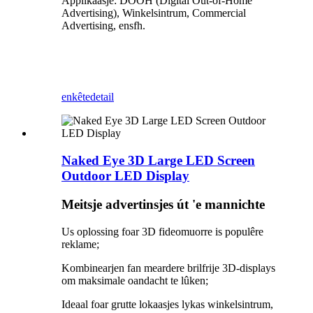
Applikaasje: DOOH (Digital Out-of-Home
Advertising), Winkelsintrum, Commercial
Advertising, ensfh.
enkête
detail
Naked Eye 3D Large LED Screen
Outdoor LED Display
Meitsje advertinsjes út 'e mannichte
Us oplossing foar 3D fideomuorre is populêre
reklame;
Kombinearjen fan meardere brilfrije 3D-displays
om maksimale oandacht te lûken;
Ideaal foar grutte lokaasjes lykas winkelsintrum,