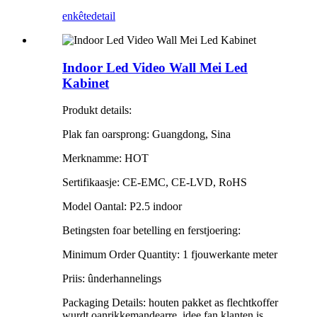
enkête
detail
Indoor Led Video Wall Mei Led
Kabinet
Produkt details:
Plak fan oarsprong: Guangdong, Sina
Merknamme: HOT
Sertifikaasje: CE-EMC, CE-LVD, RoHS
Model Oantal: P2.5 indoor
Betingsten foar betelling en ferstjoering:
Minimum Order Quantity: 1 fjouwerkante meter
Priis: ûnderhannelings
Packaging Details: houten pakket as flechtkoffer
wurdt oanrikkemandearre, idee fan klanten is