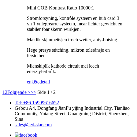
Mini COB Kontrast Ratio 10000:1
Stromforsyning, kontrôle systeem en hub card 3
yn 1 yntegrearre systeem, mear lichter gewicht en
stabiler foar skerm wurkjen.
Maklik skjinmeitsjen troch wetter, anty-botsing.
Hege presys stitching, mikron tolerânsje en
ferstelber.
Mienskiplik kathode circuit mei leech
enerzjyferbrûk.
enkête
detail
1
2
Folgjende >
>>
Side 1 / 2
Tel: +86 15999616652
Gebou A4, Dongfang JianFu yijing Industrial City, Tianliao
Community, Yutang Street, Guangming District, Shenzhen,
Sina
sales@led-star.com