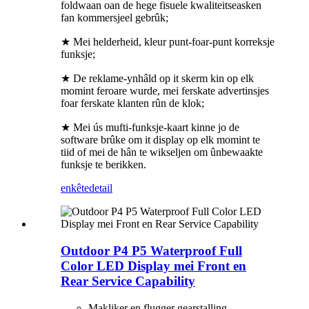
foldwaan oan de hege fisuele kwaliteitseasken
fan kommersjeel gebrûk;
★ Mei helderheid, kleur punt-foar-punt korreksje
funksje;
★ De reklame-ynhâld op it skerm kin op elk
momint feroare wurde, mei ferskate advertinsjes
foar ferskate klanten rûn de klok;
★ Mei ús mufti-funksje-kaart kinne jo de
software brûke om it display op elk momint te
tiid of mei de hân te wikseljen om ûnbewaakte
funksje te berikken.
enkête
detail
Outdoor P4 P5 Waterproof Full
Color LED Display mei Front en
Rear Service Capability
Makliker en flugger gearstalling.