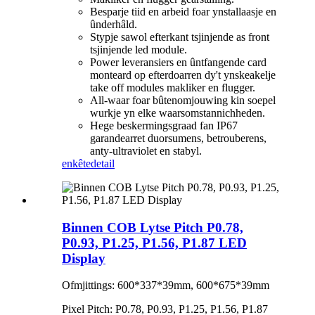
Besparje tiid en arbeid foar ynstallaasje en
ûnderhâld.
Stypje sawol efterkant tsjinjende as front
tsjinjende led module.
Power leveransiers en ûntfangende card
monteard op efterdoarren dy't ynskeakelje
take off modules makliker en flugger.
All-waar foar bûtenomjouwing kin soepel
wurkje yn elke waarsomstannichheden.
Hege beskermingsgraad fan IP67
garandearret duorsumens, betrouberens,
anty-ultraviolet en stabyl.
enkête
detail
Binnen COB Lytse Pitch P0.78,
P0.93, P1.25, P1.56, P1.87 LED
Display
Ofmjittings: 600*337*39mm, 600*675*39mm
Pixel Pitch: P0.78, P0.93, P1.25, P1.56, P1.87