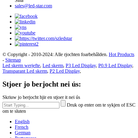
Sina
sales@led-star.com
© Copyright - 2010-2024: Alle rjochten foarbehâlden.
Hot Products
-
Sitemap
Led skerm werjefte
,
Led skerm
,
P3 Led Display
,
P0.9 Led Display
,
Transparant Led skerm
,
P2 Led Display
,
Stjoer jo berjocht nei ús:
Skriuw jo berjocht hjir en stjoer it nei ús
Druk op enter om te sykjen of ESC
om te sluten
English
French
German