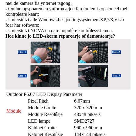
mei de kamera fia ynternet tagong;
- Online opspoaren en ynformearjen fan fouten is opsjoneel mei
kontroleare kaart;
- Unterstützt alle Windows-bestjoeringssystemen-XP,7/8,Vista
foar har software;
- Unterstützt NOVA en oare populêre kontrôlesystemen.
Hoe kinne jo LED-skerm reparearje of demontearje?
Outdoor P6.67 LED Display Parameter
Pixel Pitch
6.67mm
Module Grutte
320 x 320 mm
Module
Module Resolúsje
48x48 piksels
LED lampe
SMD2727
Kabinet Grutte
960 x 960 mm
Kabinet Resolúsje
144x144 piksels