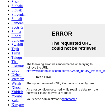
Sesotho
Sinhala
Slovak
Slovenian
Somali
Samoan
Scots Gaelic
Shona
Sindhi
Sundanese
Swahili
Tajik
Tamil
Telugu
Thai
Ukrainian
Urdu
Uzbek
Vietnamese
Welsh
Xhosa
Yiddish
Yoruba
Zulu
Kinyarwanda