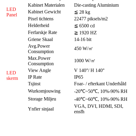
Kabinet Materialen
Die-casting Aluminium
LED
Kabinet Gewicht
≦ 28 kg
Panel
Pixel tichtens
22477 piksels/m2
Helderheid
≦ 6500 cd
Ferfarskje Rate
≧ 1920 HZ
Griene Skaal
14-16 bit
Avg.Power
450 W/㎡
Consumption
Max.Power
1000 W/㎡
Consumption
View Angle
V 140°/ H 140°
LED
IP Rate
IP65
skerm
Tsjinst
Foar- / efterkant Underhâld
Wurkomjouwing
-20℃~50℃, 10%-90% RH
Storage Miljeu
-40℃~60℃, 10%-90% RH
VGA, DVI, HDMI, SDI,
Ynfier sinjaal
ensfh
Hoe kinne jo LED-skerm reparearje of demontearje?
Hoe kinne jo LED-skerm reparearje of demontearje?