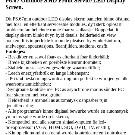
P6.67 Outdoor SMD Front Service LED Display
Screen.
Dit P6.67mm outdoor LED display skerm panielen binne ôfstimd
mei foar- en efterkant serviceable modules, dy't sterk oplost it
probleem fan beheinde romte foar ynstallaasje. Boppedat, it
display skerm blinkt út yn byld details, helderheid en view
hoeken. It is in perfekte kar om te pleatsen by winkelsintrum,
snelwegen, spoarstasjons, fleanfjilden, stadions, ensfh.
Funksjes:
- Beskikber yn sawol foar- as efterkant foar ûnderhâld;
- Brede kijkhoeken en poerbêste kleuruniformiteit;
- Stabiele prestaasjes en geweldige waarmteôffier;
- Leech enerzjyferbrûk en lange libbenspan;
- IP65/54 beskermingswurdearring om perfekt te wurkjen yn alle
waarsomstannichheden;
- Syngroane kontrôle mei PC as asynchrone modus sûnder PC
foar skermen mei lytse grutte;
- Helderheid is manuell as automatysk oanpasber tsjin
ljochtferoaring;
- Alle programma's kinne digitaal bewurke wurde en automatysk
yn in lus spile wurde op it skema;
- Kompatibel mei alle soarten sinjaal-ynputen fia led-
fideoprosessor (VGA, HDMI, SDI, DVD, TV, ensfh.);
- Kin op elk momint en oeral wurde kontrolearre en kontroleare