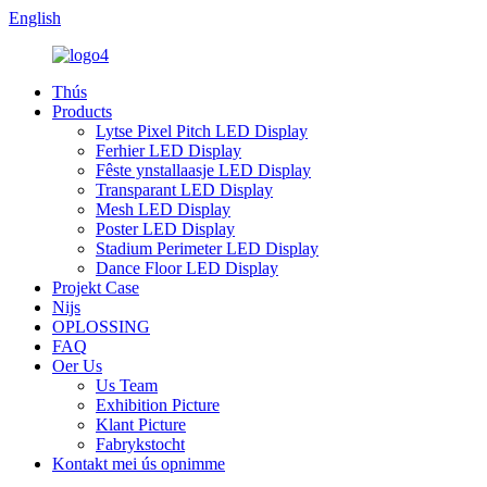
English
Thús
Products
Lytse Pixel Pitch LED Display
Ferhier LED Display
Fêste ynstallaasje LED Display
Transparant LED Display
Mesh LED Display
Poster LED Display
Stadium Perimeter LED Display
Dance Floor LED Display
Projekt Case
Nijs
OPLOSSING
FAQ
Oer Us
Us Team
Exhibition Picture
Klant Picture
Fabrykstocht
Kontakt mei ús opnimme