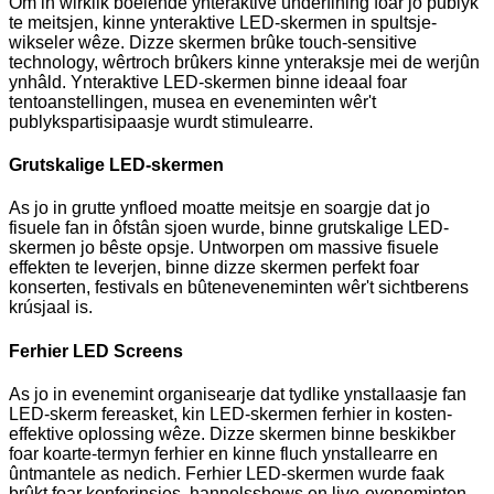
Om in wirklik boeiende ynteraktive ûnderfining foar jo publyk
te meitsjen, kinne ynteraktive LED-skermen in spultsje-
wikseler wêze. Dizze skermen brûke touch-sensitive
technology, wêrtroch brûkers kinne ynteraksje mei de werjûn
ynhâld. Ynteraktive LED-skermen binne ideaal foar
tentoanstellingen, musea en eveneminten wêr't
publykspartisipaasje wurdt stimulearre.
Grutskalige LED-skermen
As jo ​​​​in grutte ynfloed moatte meitsje en soargje dat jo
fisuele fan in ôfstân sjoen wurde, binne grutskalige LED-
skermen jo bêste opsje. Untworpen om massive fisuele
effekten te leverjen, binne dizze skermen perfekt foar
konserten, festivals en bûteneveneminten wêr't sichtberens
krúsjaal is.
Ferhier LED Screens
As jo ​​​​in evenemint organisearje dat tydlike ynstallaasje fan
LED-skerm fereasket, kin LED-skermen ferhier in kosten-
effektive oplossing wêze. Dizze skermen binne beskikber
foar koarte-termyn ferhier en kinne fluch ynstallearre en
ûntmantele as nedich. Ferhier LED-skermen wurde faak
brûkt foar konferinsjes, hannelsshows en live-eveneminten