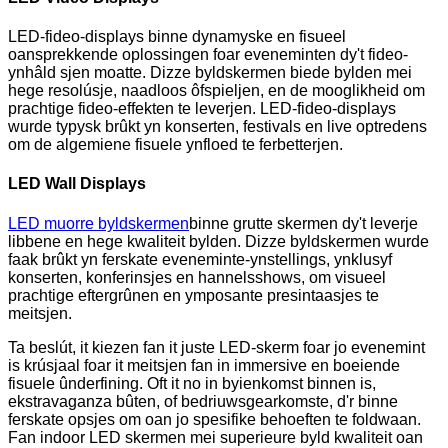
LED-fideo-displays binne dynamyske en fisueel
oansprekkende oplossingen foar eveneminten dy't fideo-
ynhâld sjen moatte. Dizze byldskermen biede bylden mei
hege resolúsje, naadloos ôfspieljen, en de mooglikheid om
prachtige fideo-effekten te leverjen. LED-fideo-displays
wurde typysk brûkt yn konserten, festivals en live optredens
om de algemiene fisuele ynfloed te ferbetterjen.
LED Wall Displays
LED muorre byldskermen
binne grutte skermen dy't leverje
libbene en hege kwaliteit bylden. Dizze byldskermen wurde
faak brûkt yn ferskate eveneminte-ynstellings, ynklusyf
konserten, konferinsjes en hannelsshows, om visueel
prachtige eftergrûnen en ymposante presintaasjes te
meitsjen.
Ta beslút, it kiezen fan it juste LED-skerm foar jo evenemint
is krúsjaal foar it meitsjen fan in immersive en boeiende
fisuele ûnderfining. Oft it no in byienkomst binnen is,
ekstravaganza bûten, of bedriuwsgearkomste, d'r binne
ferskate opsjes om oan jo spesifike behoeften te foldwaan.
Fan indoor LED skermen mei superieure byld kwaliteit oan