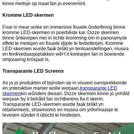
kinne meitsje op maat fan jo evenemint.
Kromme LED skermen
Foar in mear unike en immersive fisuele ûnderfining binne
kromme LED-skermen in poerbêste kar. Dizze skermen
binne ûntworpen mei in lichte kromming om in panoramysk
effekt te meitsjen en fisuele djipte te ferbetterjen. Kromme
LED-skermen wurde faak brûkt yn tentoanstellingen, musea
en ferdivedaasjeplakken wêr't it kreëarjen fan in boeiende
omjouwing krúsjaal is.
Transparante LED Screens
As jo ​​​​jo produkten of tsjinsten op in visueel oansprekkende
en ynteraktive manier wolle werjaan,
transparante LED
skermen
kin wûnders dwaan. Dizze skermen kinne jo ynhâld
werjaan by it behâld fan sichtberens fia it skerm.
Transparante LED-skermen wurde faak brûkt yn
retailwinkels, showrooms en musea om ynformaasje te
leverjen sûnder it útsicht te hinderjen.