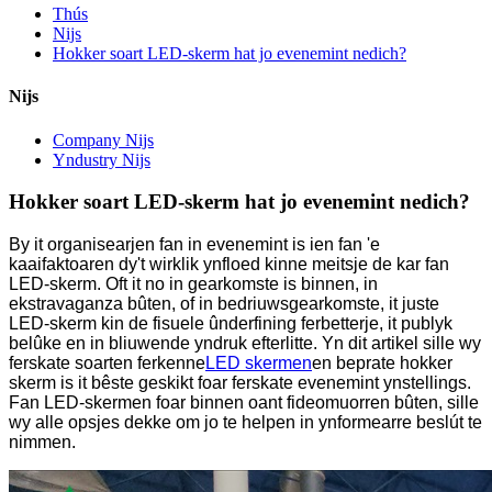
Thús
Nijs
Hokker soart LED-skerm hat jo evenemint nedich?
Nijs
Company Nijs
Yndustry Nijs
Hokker soart LED-skerm hat jo evenemint nedich?
By it organisearjen fan in evenemint is ien fan 'e
kaaifaktoaren dy't wirklik ynfloed kinne meitsje de kar fan
LED-skerm. Oft it no in gearkomste is binnen, in
ekstravaganza bûten, of in bedriuwsgearkomste, it juste
LED-skerm kin de fisuele ûnderfining ferbetterje, it publyk
belûke en in bliuwende yndruk efterlitte. Yn dit artikel sille wy
ferskate soarten ferkenne
LED skermen
en beprate hokker
skerm is it bêste geskikt foar ferskate evenemint ynstellings.
Fan LED-skermen foar binnen oant fideomuorren bûten, sille
wy alle opsjes dekke om jo te helpen in ynformearre beslút te
nimmen.