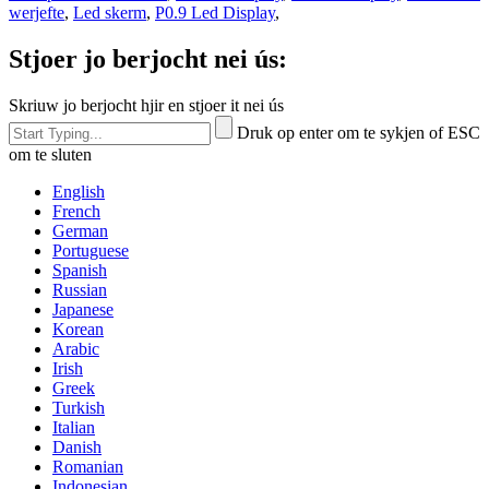
werjefte
,
Led skerm
,
P0.9 Led Display
,
Stjoer jo berjocht nei ús:
Skriuw jo berjocht hjir en stjoer it nei ús
Druk op enter om te sykjen of ESC
om te sluten
English
French
German
Portuguese
Spanish
Russian
Japanese
Korean
Arabic
Irish
Greek
Turkish
Italian
Danish
Romanian
Indonesian