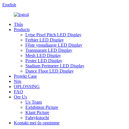
English
Thús
Products
Lytse Pixel Pitch LED Display
Ferhier LED Display
Fêste ynstallaasje LED Display
Transparant LED Display
Mesh LED Display
Poster LED Display
Stadium Perimeter LED Display
Dance Floor LED Display
Projekt Case
Nijs
OPLOSSING
FAQ
Oer Us
Us Team
Exhibition Picture
Klant Picture
Fabrykstocht
Kontakt mei ús opnimme