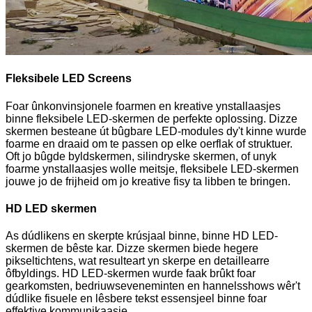
Fleksibele LED Screens
Foar ûnkonvinsjonele foarmen en kreative ynstallaasjes
binne fleksibele LED-skermen de perfekte oplossing. Dizze
skermen besteane út bûgbare LED-modules dy't kinne wurde
foarme en draaid om te passen op elke oerflak of struktuer.
Oft jo bûgde byldskermen, silindryske skermen, of unyk
foarme ynstallaasjes wolle meitsje, fleksibele LED-skermen
jouwe jo de frijheid om jo kreative fisy ta libben te bringen.
HD LED skermen
As dúdlikens en skerpte krúsjaal binne, binne HD LED-
skermen de bêste kar. Dizze skermen biede hegere
pikseltichtens, wat resulteart yn skerpe en detaillearre
ôfbyldings. HD LED-skermen wurde faak brûkt foar
gearkomsten, bedriuwseveneminten en hannelsshows wêr't
dúdlike fisuele en lêsbere tekst essensjeel binne foar
effektive kommunikaasje.