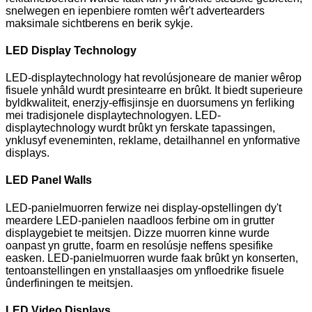
snelwegen en iepenbiere romten wêr't advertearders
maksimale sichtberens en berik sykje.
LED Display Technology
LED-displaytechnology hat revolúsjoneare de manier wêrop
fisuele ynhâld wurdt presintearre en brûkt. It biedt superieure
byldkwaliteit, enerzjy-effisjinsje en duorsumens yn ferliking
mei tradisjonele displaytechnologyen. LED-
displaytechnology wurdt brûkt yn ferskate tapassingen,
ynklusyf eveneminten, reklame, detailhannel en ynformative
displays.
LED Panel Walls
LED-panielmuorren ferwize nei display-opstellingen dy't
meardere LED-panielen naadloos ferbine om in grutter
displaygebiet te meitsjen. Dizze muorren kinne wurde
oanpast yn grutte, foarm en resolúsje neffens spesifike
easken. LED-panielmuorren wurde faak brûkt yn konserten,
tentoanstellingen en ynstallaasjes om ynfloedrike fisuele
ûnderfiningen te meitsjen.
LED Video Displays