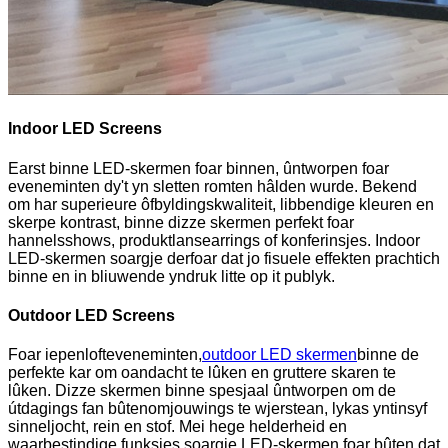
Indoor LED Screens
Earst binne LED-skermen foar binnen, ûntworpen foar
eveneminten dy't yn sletten romten hâlden wurde. Bekend
om har superieure ôfbyldingskwaliteit, libbendige kleuren en
skerpe kontrast, binne dizze skermen perfekt foar
hannelsshows, produktlansearrings of konferinsjes. Indoor
LED-skermen soargje derfoar dat jo fisuele effekten prachtich
binne en in bliuwende yndruk litte op it publyk.
Outdoor LED Screens
Foar iepenlofteveneminten,
outdoor LED skermen
binne de
perfekte kar om oandacht te lûken en gruttere skaren te
lûken. Dizze skermen binne spesjaal ûntworpen om de
útdagings fan bûtenomjouwings te wjerstean, lykas yntinsyf
sinneljocht, rein en stof. Mei hege helderheid en
waarbestindige funksjes soargje LED-skermen foar bûten dat