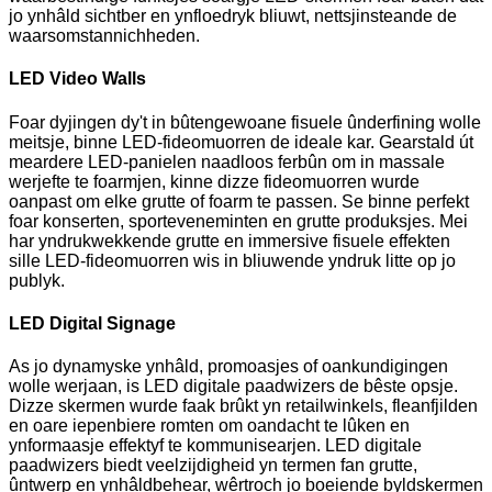
jo ynhâld sichtber en ynfloedryk bliuwt, nettsjinsteande de
waarsomstannichheden.
LED Video Walls
Foar dyjingen dy't in bûtengewoane fisuele ûnderfining wolle
meitsje, binne LED-fideomuorren de ideale kar. Gearstald út
meardere LED-panielen naadloos ferbûn om in massale
werjefte te foarmjen, kinne dizze fideomuorren wurde
oanpast om elke grutte of foarm te passen. Se binne perfekt
foar konserten, sporteveneminten en grutte produksjes. Mei
har yndrukwekkende grutte en immersive fisuele effekten
sille LED-fideomuorren wis in bliuwende yndruk litte op jo
publyk.
LED Digital Signage
As jo ​​dynamyske ynhâld, promoasjes of oankundigingen
wolle werjaan, is LED digitale paadwizers de bêste opsje.
Dizze skermen wurde faak brûkt yn retailwinkels, fleanfjilden
en oare iepenbiere romten om oandacht te lûken en
ynformaasje effektyf te kommunisearjen. LED digitale
paadwizers biedt veelzijdigheid yn termen fan grutte,
ûntwerp en ynhâldbehear, wêrtroch jo boeiende byldskermen