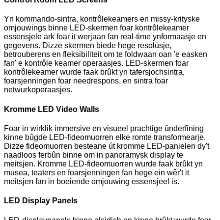
Yn kommando-sintra, kontrôlekeamers en missy-krityske
omjouwings binne LED-skermen foar kontrôlekeamer
essensjele ark foar it werjaan fan real-time ynformaasje en
gegevens. Dizze skermen biede hege resolúsje,
betrouberens en fleksibiliteit om te foldwaan oan 'e easken
fan' e kontrôle keamer operaasjes. LED-skermen foar
kontrôlekeamer wurde faak brûkt yn tafersjochsintra,
foarsjenningen foar needrespons, en sintra foar
netwurkoperaasjes.
Kromme LED Video Walls
Foar in wirklik immersive en visueel prachtige ûnderfining
kinne bûgde LED-fideomuorren elke romte transformearje.
Dizze fideomuorren besteane út kromme LED-panielen dy't
naadloos ferbûn binne om in panoramysk display te
meitsjen. Kromme LED-fideomuorren wurde faak brûkt yn
musea, teaters en foarsjenningen fan hege ein wêr't it
meitsjen fan in boeiende omjouwing essensjeel is.
LED Display Panels