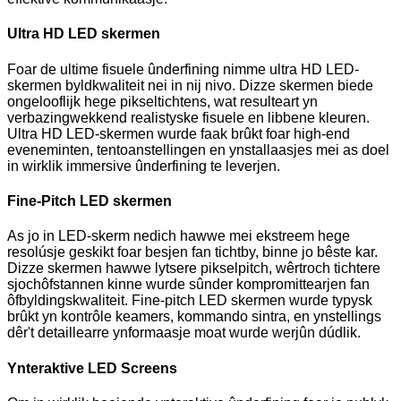
Ultra HD LED skermen
Foar de ultime fisuele ûnderfining nimme ultra HD LED-
skermen byldkwaliteit nei in nij nivo. Dizze skermen biede
ongelooflijk hege pikseltichtens, wat resulteart yn
verbazingwekkend realistyske fisuele en libbene kleuren.
Ultra HD LED-skermen wurde faak brûkt foar high-end
eveneminten, tentoanstellingen en ynstallaasjes mei as doel
in wirklik immersive ûnderfining te leverjen.
Fine-Pitch LED skermen
As jo ​​​​in LED-skerm nedich hawwe mei ekstreem hege
resolúsje geskikt foar besjen fan tichtby, binne jo bêste kar.
Dizze skermen hawwe lytsere pikselpitch, wêrtroch tichtere
sjochôfstannen kinne wurde sûnder kompromittearjen fan
ôfbyldingskwaliteit. Fine-pitch LED skermen wurde typysk
brûkt yn kontrôle keamers, kommando sintra, en ynstellings
dêr't detaillearre ynformaasje moat wurde werjûn dúdlik.
Ynteraktive LED Screens