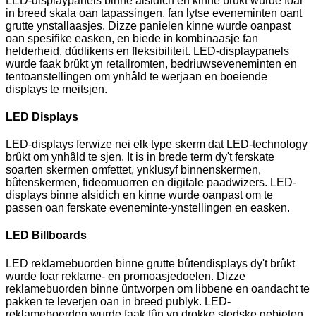
LED-displaypanels binne alsidich en kinne brûkt wurde foar
in breed skala oan tapassingen, fan lytse eveneminten oant
grutte ynstallaasjes. Dizze panielen kinne wurde oanpast
oan spesifike easken, en biede in kombinaasje fan
helderheid, dúdlikens en fleksibiliteit. LED-displaypanels
wurde faak brûkt yn retailromten, bedriuwseveneminten en
tentoanstellingen om ynhâld te werjaan en boeiende
displays te meitsjen.
LED Displays
LED-displays ferwize nei elk type skerm dat LED-technology
brûkt om ynhâld te sjen. It is in brede term dy't ferskate
soarten skermen omfettet, ynklusyf binnenskermen,
bûtenskermen, fideomuorren en digitale paadwizers. LED-
displays binne alsidich en kinne wurde oanpast om te
passen oan ferskate eveneminte-ynstellingen en easken.
LED Billboards
LED reklamebuorden binne grutte bûtendisplays dy't brûkt
wurde foar reklame- en promoasjedoelen. Dizze
reklamebuorden binne ûntworpen om libbene en oandacht te
pakken te leverjen oan in breed publyk. LED-
reklameboerden wurde faak fûn yn drokke stedske gebieten,