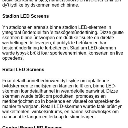
dy't tydlike byldskermen nedich binne.
Stadion LED Screens
Yn stadions en arena's binne stadion LED-skermen in
yntegraal ûnderdiel fan 'e taskôgersûnderfining. Dizze grutte
skermen binne ûntworpen om dúdlike fisuele en direkte
werhellingen te leverjen, it publyk te belûken en har
besjenûnderfining te ferbetterjen. Stadium LED-skermen
wurde typysk brûkt foar sporteveneminten, konserten en live
optredens.
Retail LED Screens
Foar detailhannelbedriuwen dy't sykje om opfallende
byldskermen te meitsjen en klanten te lûken, binne LED-
skermen foar detailhannel in weardefolle oanwinst. Dizze
skermen wurde brûkt om produkten, promoasjes en
merkberjochten op in boeiende en visueel oansprekkende
manier te werjaan. Retail LED-skermen wurde faak brûkt yn
winkelfronten, winkelsintrums, en hannelsshowhokjes om
oandacht te fangen en ferkeap te stimulearjen.
Control Room LED Screens