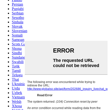
Persian
Punjabi
Serbian
Sesotho
Sinhala
Slovak
Slovenian
Somali
Samoan
Scots Gaelic
Shona
Sindhi
Sundanese
Swahili
Tajik
Tamil
Telugu
Thai
Ukrainian
Urdu
Uzbek
Vietnamese
Welsh
Xhosa