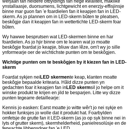
werjaan fan heldere ôfbyldings fan hege kwaliteit, maklike
ynstallaasje, duorsumens, lichtgewicht en enerzjy-effisjinsje
binne mar guon fan 'e foardielen fan it keapjen fan in LED-
skerm. As jo ​​​​plannen om in LED-skerm bûten te pleatsen,
beskôgje dan it keapjen fan in wettertichte LED-skerm foar
bûten.
Wy hawwe besprutsen wat LED-skermen binne en har
foardielen. As jo ​​​​hjir binne om te learen wat jo moatte
beskôgje foardat jo keapje, bliuw dan lêze, om't wy jo sille
ynformearje oer de wichtichste punten om te beskôgjen.
Wichtige punten om te beskôgjen by it kiezen fan in LED-
skerm
Foardat sykjen nei
LED skermen
te keap, klanten moatte
beskôgje bepaalde kritearia. Hâld dizze punten yn
gedachten foar it keapjen fan in
LED skerm
sil jo helpe om it
winske produkt te krijen en jild te besparjen. Litte wy dizze
punten tegearre detaillearje:
Kennis jo easken: Earst moatte jo witte wêr't jo nei sykje en
hokker funksjes jo wolle dat it produkt hat. Foarbylden
omfetsje de grutte fan it LED-skerm (as jo op syk binne nei in
lyts of grutter skerm), skermhelderheid, panielresolúsje en de
ferwachte libbensdoer fan 'e LED.