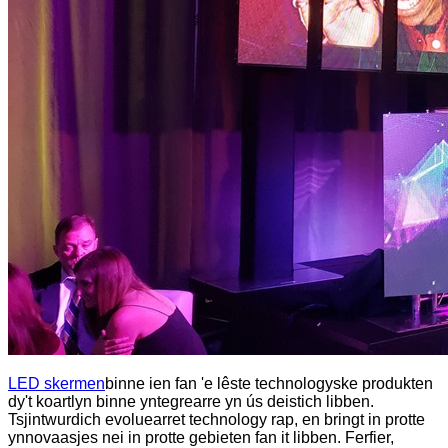
LED skermen
binne ien fan 'e lêste technologyske produkten
dy't koartlyn binne yntegrearre yn ús deistich libben.
Tsjintwurdich evoluearret technology rap, en bringt in protte
ynnovaasjes nei in protte gebieten fan it libben. Ferfier,