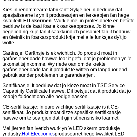
Kies in renommearre fabrikant: Sykje nei in bedriuw dat
spesjalisearre is yn it produsearjen en ferkeapjen fan hege
kwaliteit
LED skermen
. Wurkje mei in profesjonele en betûfte
bedriuw is de kaai foar elk oankeapproses. Jo kinne
begelieding krije fan it saakkundich personiel fan it bedriuw
en úteinlik in foarkarsprodukt krije mei alle funksjes dy't jo
wolle.
Garânsje: Garânsje is ek wichtich. Jo produkt moat in
garânsjeperioade hawwe foar it gefal dat jo problemen yn 'e
takomst tsjinkomme. Wy riede oan om de krekte
garânsjeperioade fan it produkt te witten om langduorjend
gebrûk sûnder problemen te garandearjen.
Sertifikaasje: It bedriuw dat jo kieze moat in TSE Service
Capability Certificate hawwe. Dit betsjut dat it produkt dat jo
keapje foldocht oan alle nedige easken.
CE-sertifikaasje: In oare wichtige sertifikaasje is it CE-
sertifikaat. Jo produkt moat dizze spesifike sertifikaasje
hawwe om te soargjen dat it gjin sûnensrisiko foarmet.
Mei jierren fan iverich wurk yn 'e LED skerm produksje
yndustry,
Hot Electronics
produsearret hege kwaliteit LED