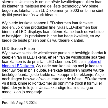
skermen. Us missy is om de bêste kwaliteitsprodukten foar
ús klanten te meitsjen mei de lêste technology. Wy binne
begon as fabrikant fan LED-skermen yn 2003 en binne sûnt
dy tiid ynset foar ús wurk bleaun.
Wy biede ferskate soarten LED-skermen foar ferskate
doelen. Jo kinne produkten fine lykas LED-skermen foar
binnen of LED-displays foar bûtenreklame troch ús webside
te besykjen. Us produkten binne fan hege kwaliteit, en wy
biede de bêste prizen oan ús wurdearre klanten.
LED Screen Prizen
Wy hawwe sketst de wichtichste punten te beskôgje foardat it
keapjen fan in LED skerm, en ien fan de wichtichste soargen
foar klanten is de priis fan LED skermen. Oft it is in
bûten of
binnen LED skerm
, Wy riede oan kontakt op mei jo keazen
bedriuw foar in priis quote. Ferskate faktoaren moatte wurde
beskôge foardat jo de krekte oankeappriis berekkenje. As jo ​​​​
noch fragen hawwe of wolle leare oer de bêste LED-skermen
yn it fjild, kinne jo kontakt mei ús opnimme troch it formulier
hjirûnder yn te foljen. Us saakkundige team sil sa gau
mooglik op jo reagearje.
Post tiid: Aug-13-2024