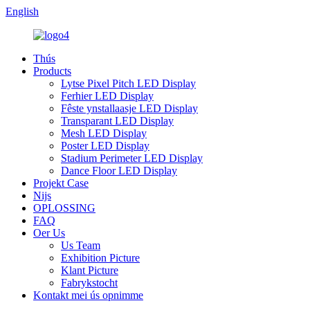
English
Thús
Products
Lytse Pixel Pitch LED Display
Ferhier LED Display
Fêste ynstallaasje LED Display
Transparant LED Display
Mesh LED Display
Poster LED Display
Stadium Perimeter LED Display
Dance Floor LED Display
Projekt Case
Nijs
OPLOSSING
FAQ
Oer Us
Us Team
Exhibition Picture
Klant Picture
Fabrykstocht
Kontakt mei ús opnimme