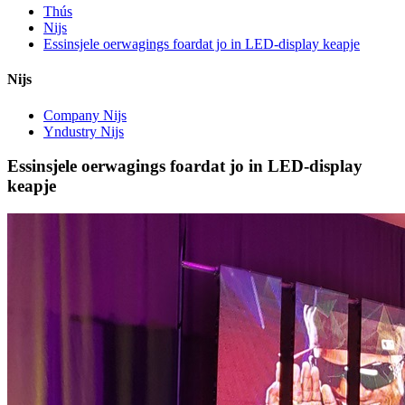
Thús
Nijs
Essinsjele oerwagings foardat jo in LED-display keapje
Nijs
Company Nijs
Yndustry Nijs
Essinsjele oerwagings foardat jo in LED-display
keapje