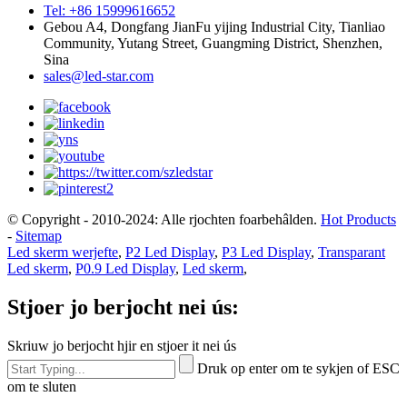
Tel: +86 15999616652
Gebou A4, Dongfang JianFu yijing Industrial City, Tianliao
Community, Yutang Street, Guangming District, Shenzhen,
Sina
sales@led-star.com
© Copyright - 2010-2024: Alle rjochten foarbehâlden.
Hot Products
-
Sitemap
Led skerm werjefte
,
P2 Led Display
,
P3 Led Display
,
Transparant
Led skerm
,
P0.9 Led Display
,
Led skerm
,
Stjoer jo berjocht nei ús:
Skriuw jo berjocht hjir en stjoer it nei ús
Druk op enter om te sykjen of ESC
om te sluten