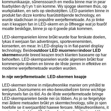
kommunikaasje, sûnenssoarch en media binne mar in pear
foarbylden dy't yn 't sin komme. Wy sjogge skermen thús, op
wurkplakken, en sels op stedsstrjitten. LED-panielen binne in
produkt fan dizze kontinu foarútstribjende technology, en
wurde stadichoan in populêre werjeftemetoade. As jo ​​​​tinke
oan it keapjen fan in LED-skerm en jo ôffreegje wat jo foarôf
moatte beskôgje, binne jo op it goede plak kommen.
LED-skermpanielen kinne brûkt wurde foar ferskate doelen,
lykas it werjaan fan advertinsjes, sporteveneminten,
konserten, en mear. In LED-display is in flat-paniel display
technology. Beide
outdoor LED muorren
en
indoor LED
skermen
wurde breed keazen troch klanten basearre op har
behoeften. LED-skermpanielen wurde algemien brûkt foar
kommersjele doelen en binne de lêste jierren in effektive en
moderne werjeftemetoade wurden wurden.
In nije werjeftemetoade: LED-skermen keapje
LED-skermen binne in miljeufreonlike manier om ynhâld te
werjaan. Duorsumens en eko-bewustwêzen binne wichtige
ferskynsels fan ús tiid. As de lêste werjeftemetoade bringe
LED-skermpanielen beide nei ús libben. As jo ​​se fergelykje
mei âldere metoaden brûkt yn skermtechnology, sille jo sjen
hoefolle se it werjaanfjild hawwe feroare. Miljeufreonlikens, it